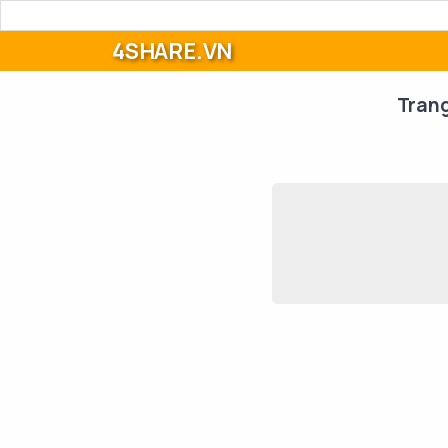
4SHARE.VN
Tran