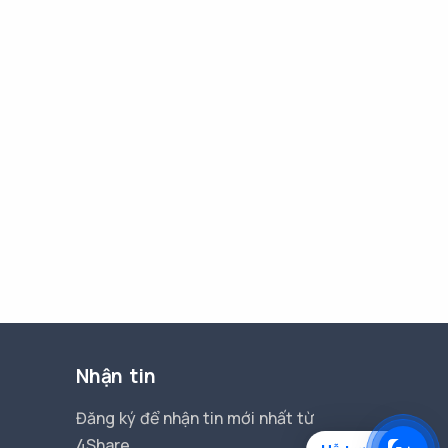
Nhận tin
Đăng ký để nhận tin mới nhất từ
4Share.