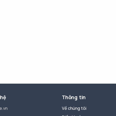
 hệ
Thông tin
e.vn
Về chúng tôi