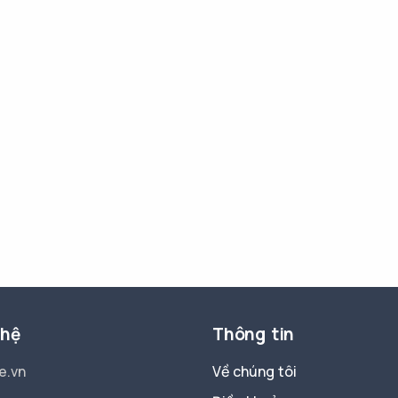
 hệ
Thông tin
e.vn
Về chúng tôi