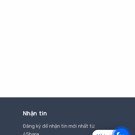
Nhận tin
Đăng ký để nhận tin mới nhất từ
4Share.