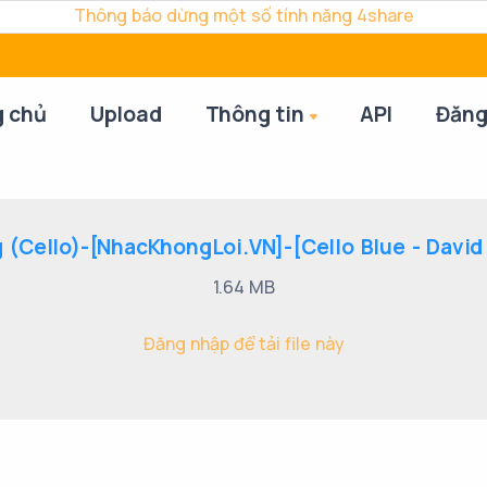
Thông báo dừng một số tính năng 4share
g chủ
Upload
Thông tin
API
Đăng
 (Cello)-[NhacKhongLoi.VN]-[Cello Blue - David D
1.64 MB
Đăng nhập để tải file này