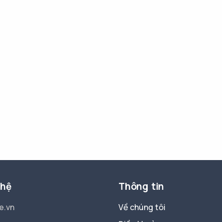
 hệ
Thông tin
e.vn
Về chúng tôi