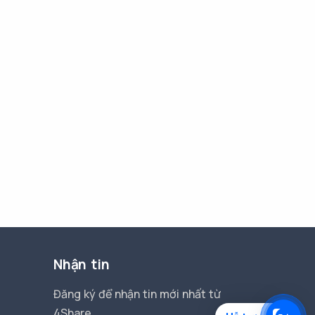
Nhận tin
Đăng ký để nhận tin mới nhất từ
4Share.