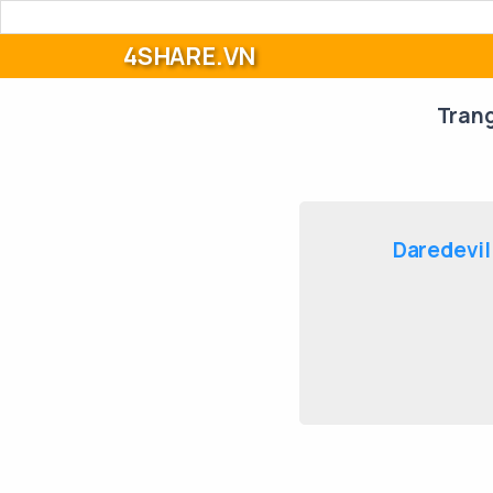
4SHARE.VN
Tran
Daredevil