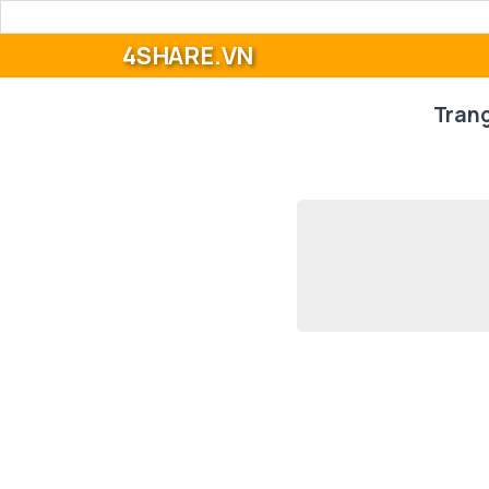
4SHARE.VN
Tran