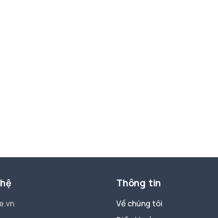
 hệ
Thông tin
e.vn
Về chúng tôi