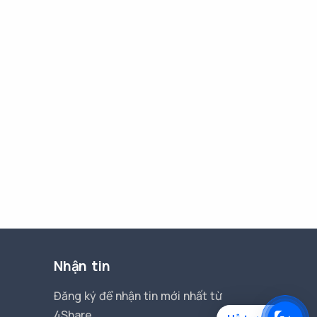
Nhận tin
Đăng ký để nhận tin mới nhất từ
4Share.