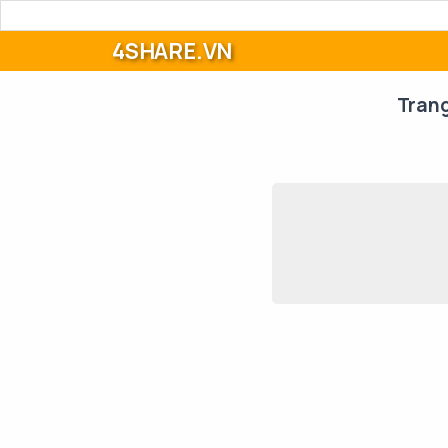
4SHARE.VN
Tran