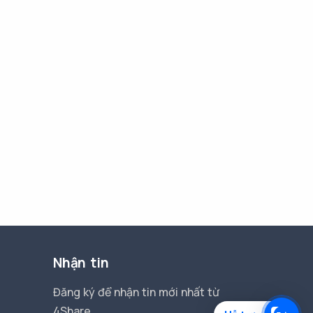
Nhận tin
Đăng ký để nhận tin mới nhất từ
4Share.