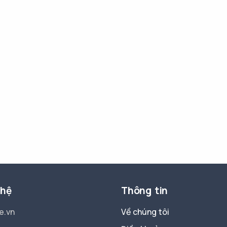
 hệ
Thông tin
e.vn
Về chúng tôi