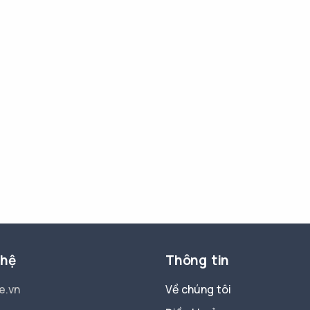
 hệ
Thông tin
e.vn
Về chúng tôi