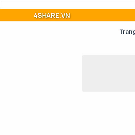
4SHARE.VN
Tran