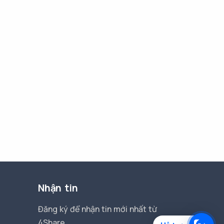
Nhận tin
Đăng ký để nhận tin mới nhất từ
4Share.