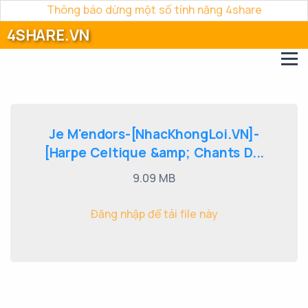
Thông báo dừng một số tính năng 4share
4SHARE.VN
Je M'endors-[NhacKhongLoi.VN]-
[Harpe Celtique &amp; Chants D...
9.09 MB
Đăng nhập để tải file này