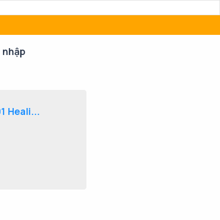
 nhập
 Heali...