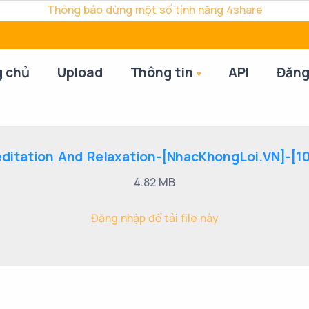
Thông báo dừng một số tính năng 4share
g chủ
Upload
Thông tin
API
Đăng
ditation And Relaxation-[NhacKhongLoi.VN]-[101
4.82 MB
Đăng nhập để tải file này