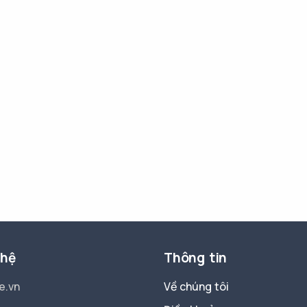
 hệ
Thông tin
e.vn
Về chúng tôi