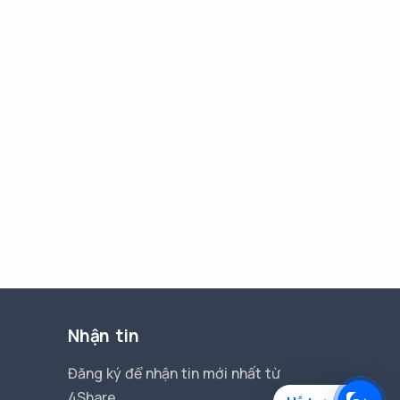
Nhận tin
Đăng ký để nhận tin mới nhất từ
4Share.