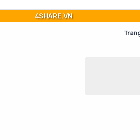
4SHARE.VN
Tran