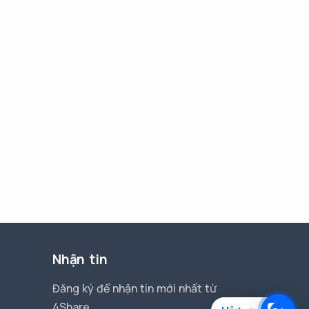
Nhận tin
Đăng ký để nhận tin mới nhất từ
4Share.