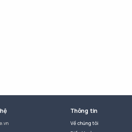
 hệ
Thông tin
e.vn
Về chúng tôi