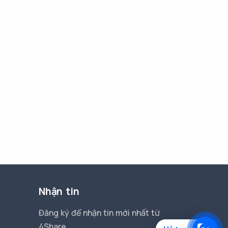
Nhận tin
Đăng ký để nhận tin mới nhất từ
4Share.