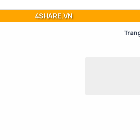
4SHARE.VN
Tran