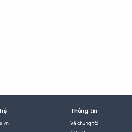
 hệ
Thông tin
e.vn
Về chúng tôi