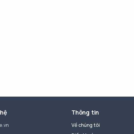
 hệ
Thông tin
e.vn
Về chúng tôi