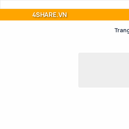
4SHARE.VN
Tran