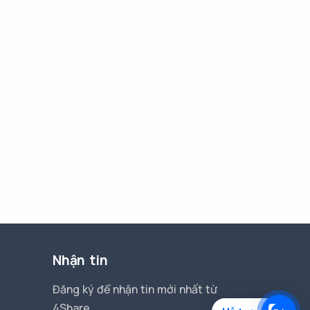
Nhận tin
Đăng ký để nhận tin mới nhất từ
4Share.