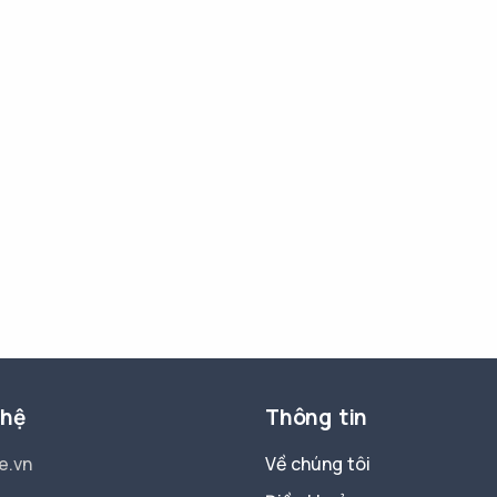
 hệ
Thông tin
e.vn
Về chúng tôi