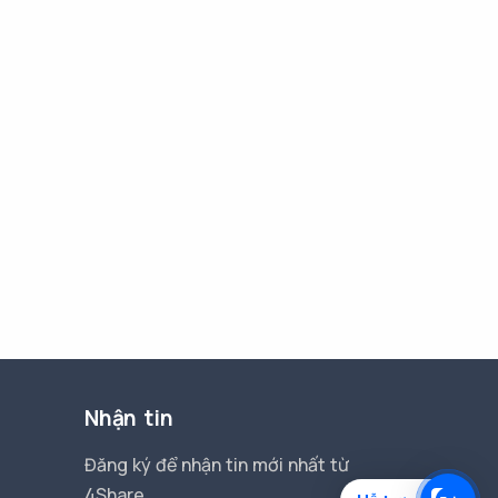
Nhận tin
Đăng ký để nhận tin mới nhất từ
4Share.