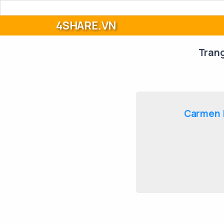
4SHARE.VN
Tran
Carmen F