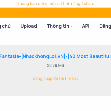
Thông báo dừng một số tính năng 4share
g chủ
Upload
Thông tin
API
Đăng
antasia-[NhacKhongLoi.VN]-[40 Most Beautiful V
22.79 MB
Đăng nhập để tải file này