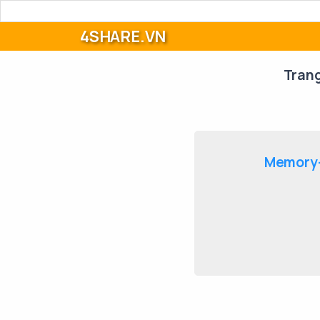
4SHARE.VN
Tran
Memory-[