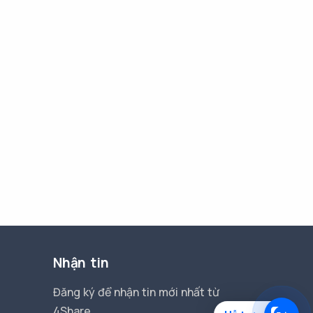
Nhận tin
Đăng ký để nhận tin mới nhất từ
4Share.