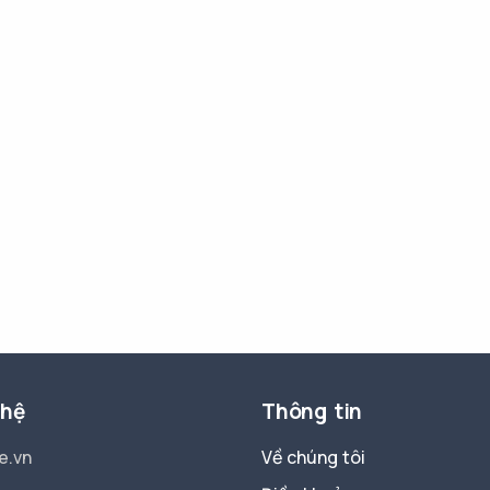
 hệ
Thông tin
e.vn
Về chúng tôi