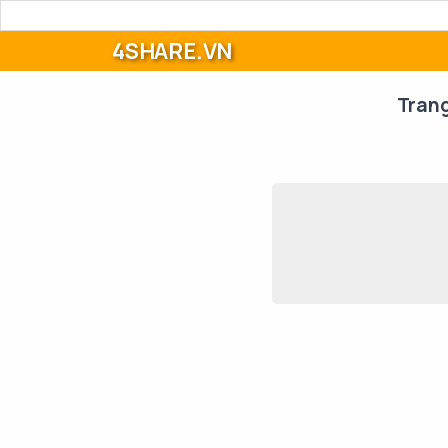
4SHARE.VN
Tran