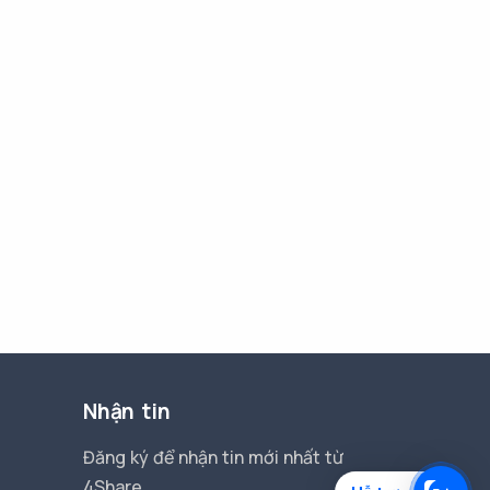
Nhận tin
Đăng ký để nhận tin mới nhất từ
4Share.