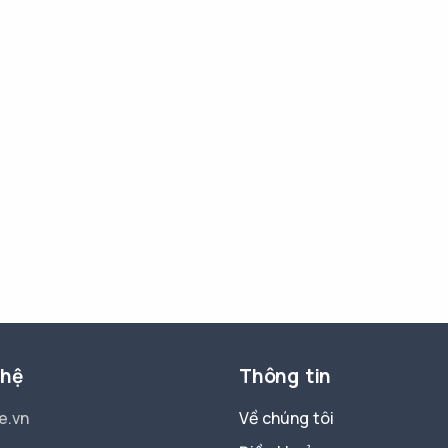
 hệ
Thông tin
e.vn
Về chúng tôi