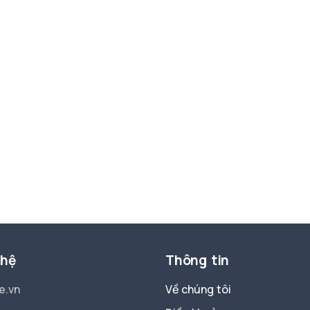
 hệ
Thông tin
e.vn
Về chúng tôi