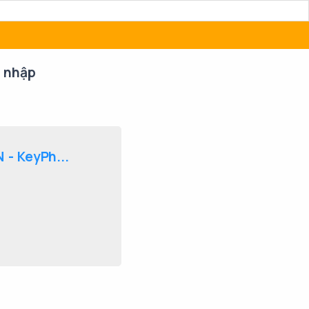
 nhập
- KeyPh...