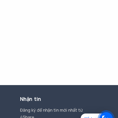
Nhận tin
Đăng ký để nhận tin mới nhất từ
4Share.