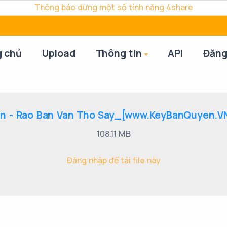
Thông báo dừng một số tính năng 4share
g chủ
Upload
Thông tin
API
Đăng
n - Rao Ban Van Tho Say_[www.KeyBanQuyen.VN 
108.11 MB
Đăng nhập để tải file này