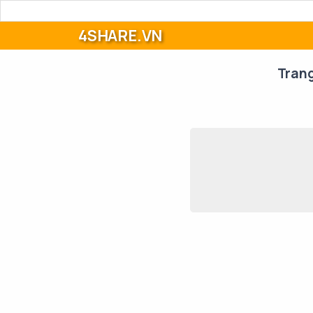
4SHARE.VN
Tran