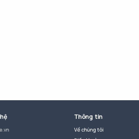
 hệ
Thông tin
e.vn
Về chúng tôi