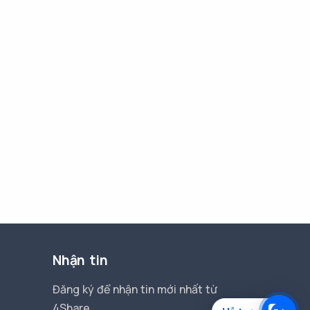
Nhận tin
Đăng ký để nhận tin mới nhất từ
4Share.