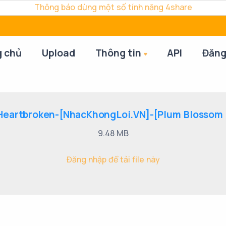
Thông báo dừng một số tính năng 4share
g chủ
Upload
Thông tin
API
Đăng
Heartbroken-[NhacKhongLoi.VN]-[Plum Blossom 
9.48 MB
Đăng nhập để tải file này