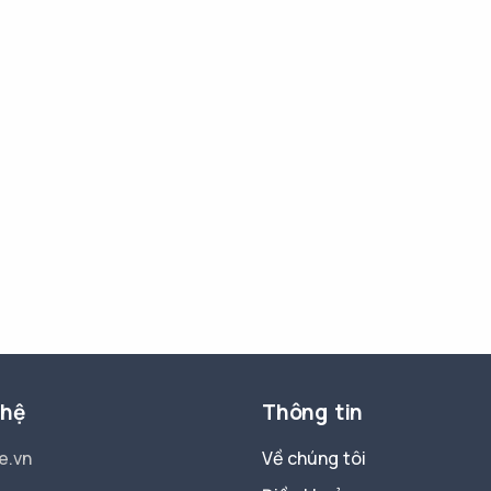
 hệ
Thông tin
e.vn
Về chúng tôi