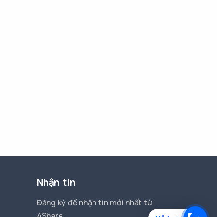
Nhận tin
Đăng ký để nhận tin mới nhất từ
4Share.