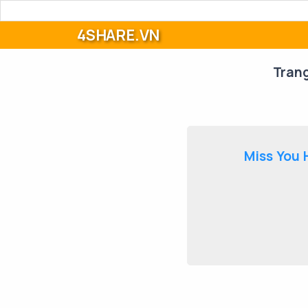
4SHARE.VN
Tran
Miss You 