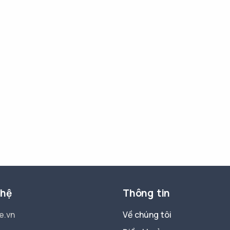
 hệ
Thông tin
e.vn
Về chúng tôi