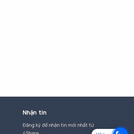
Nhận tin
Đăng ký để nhận tin mới nhất từ
4Share.