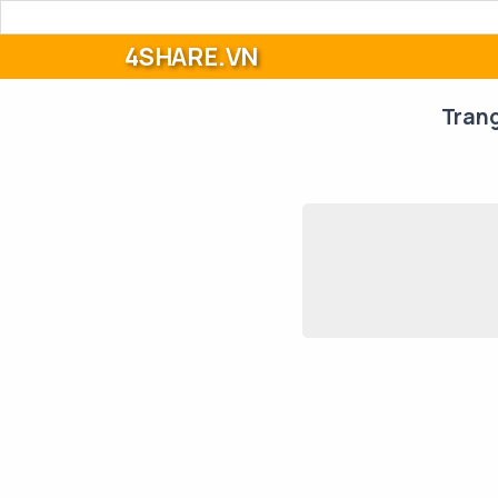
4SHARE.VN
Tran