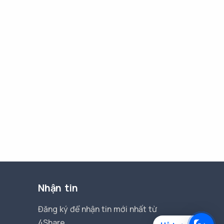
Nhận tin
Đăng ký để nhận tin mới nhất từ
4Share.