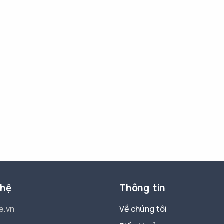
 hệ
Thông tin
e.vn
Về chúng tôi