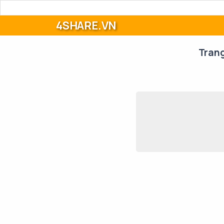
4SHARE.VN
Tran