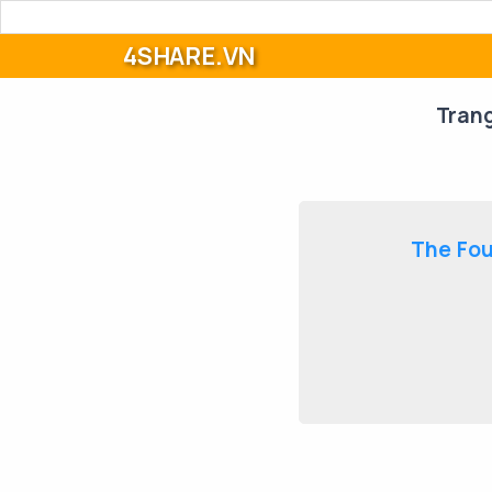
4SHARE.VN
Tran
The Fou