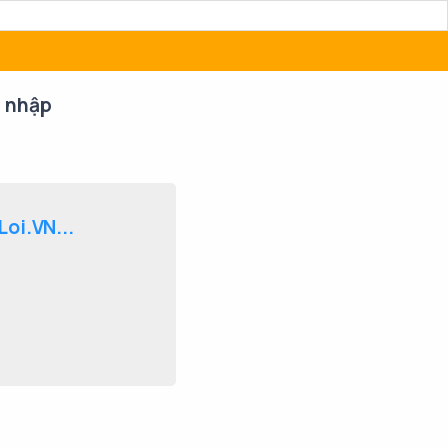
 nhập
oi.VN...