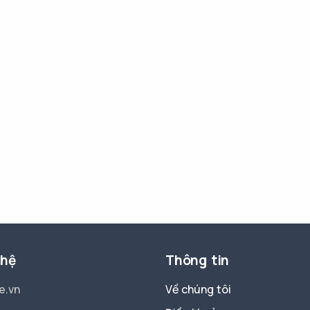
 hệ
Thông tin
e.vn
Về chúng tôi