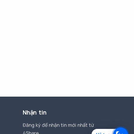
Nhận tin
Đăng ký để nhận tin mới nhất từ
4Share.