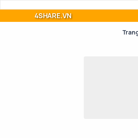
4SHARE.VN
Tran