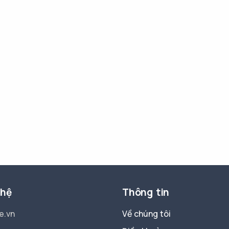
 hệ
Thông tin
e.vn
Về chúng tôi