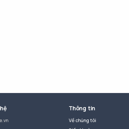
 hệ
Thông tin
e.vn
Về chúng tôi