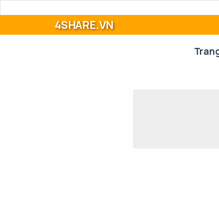
4SHARE.VN
Tran