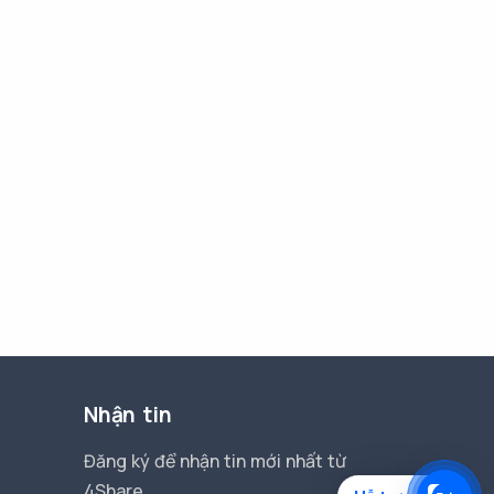
Nhận tin
Đăng ký để nhận tin mới nhất từ
4Share.