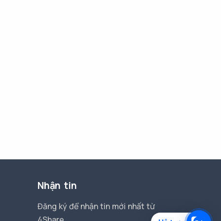
Nhận tin
Đăng ký để nhận tin mới nhất từ
4Share.