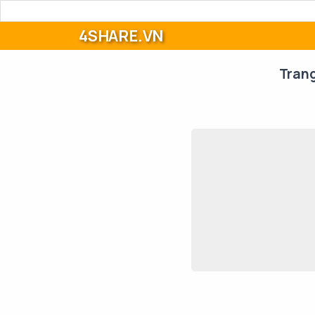
4SHARE.VN
Tran