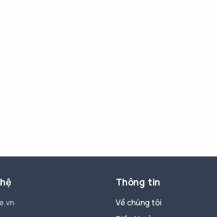
 hệ
Thông tin
e.vn
Về chúng tôi