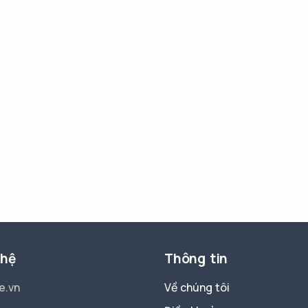
 hệ
Thông tin
e.vn
Về chúng tôi