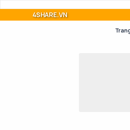
4SHARE.VN
Tran