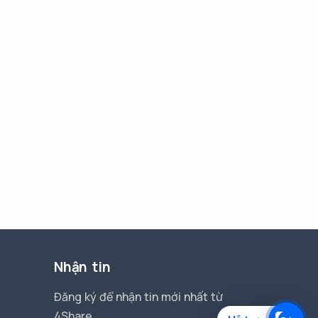
Nhận tin
Đăng ký để nhận tin mới nhất từ
4Share.