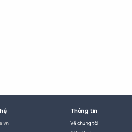
 hệ
Thông tin
e.vn
Về chúng tôi