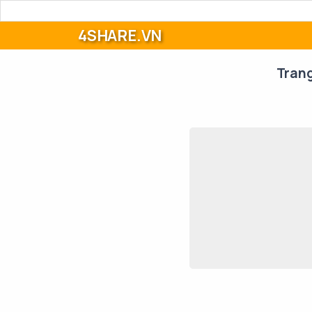
4SHARE.VN
Tran