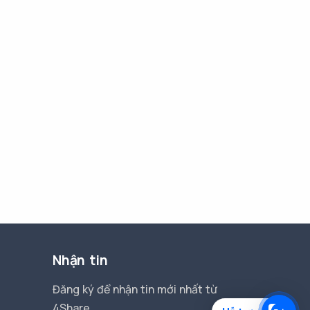
Nhận tin
Đăng ký để nhận tin mới nhất từ
4Share.