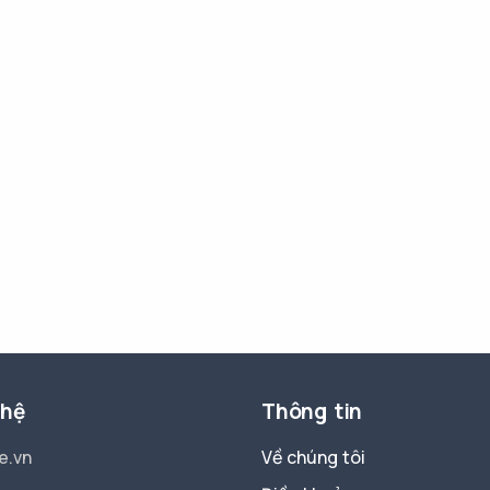
 hệ
Thông tin
e.vn
Về chúng tôi