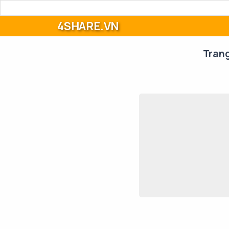
4SHARE.VN
Tran