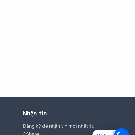
Nhận tin
Đăng ký để nhận tin mới nhất từ
4Share.