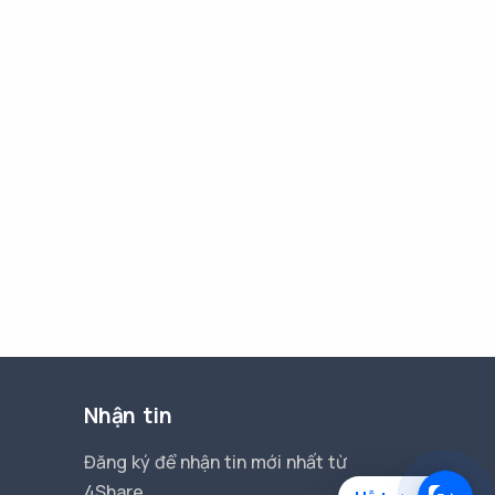
Nhận tin
Đăng ký để nhận tin mới nhất từ
4Share.