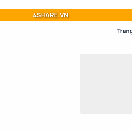
4SHARE.VN
Tran