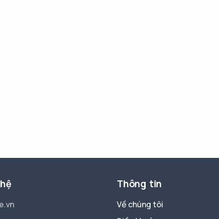
 hệ
Thông tin
e.vn
Về chúng tôi