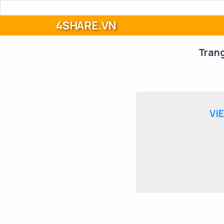
4SHARE.VN
Tran
Vi