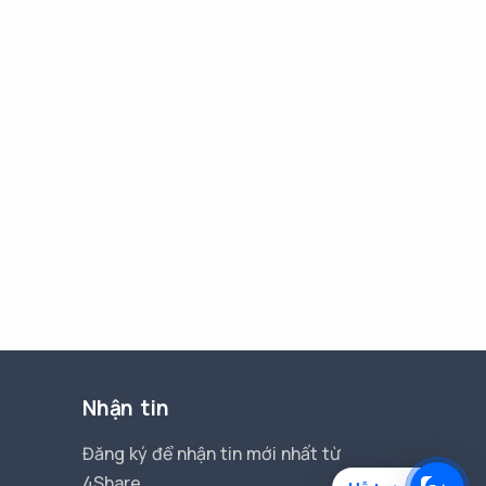
Nhận tin
Đăng ký để nhận tin mới nhất từ
4Share.