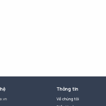
 hệ
Thông tin
e.vn
Về chúng tôi