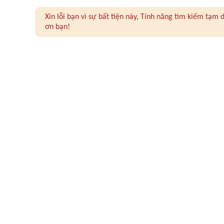
Xin lỗi bạn vì sự bất tiện này, Tính năng tìm kiếm tạ
ơn bạn!