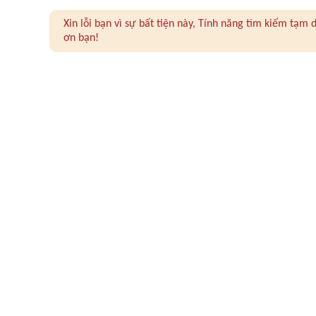
Xin lỗi bạn vì sự bất tiện này, Tính năng tìm kiếm tạ
ơn bạn!