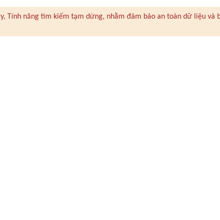
 này, Tính năng tìm kiếm tạm dừng, nhằm đảm bảo an toàn dữ liệu và 