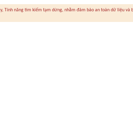
 này, Tính năng tìm kiếm tạm dừng, nhằm đảm bảo an toàn dữ liệu và 