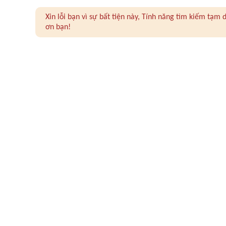
Xin lỗi bạn vì sự bất tiện này, Tính năng tìm kiếm tạ
ơn bạn!