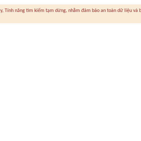
 này, Tính năng tìm kiếm tạm dừng, nhằm đảm bảo an toàn dữ liệu và 