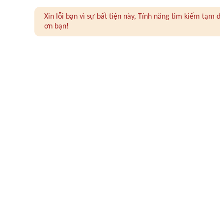
Xin lỗi bạn vì sự bất tiện này, Tính năng tìm kiếm tạ
ơn bạn!