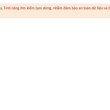
 này, Tính năng tìm kiếm tạm dừng, nhằm đảm bảo an toàn dữ liệu và 