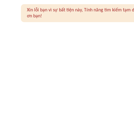
Xin lỗi bạn vì sự bất tiện này, Tính năng tìm kiếm tạ
ơn bạn!