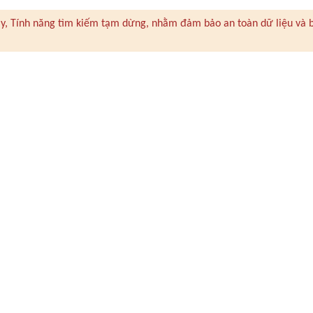
 này, Tính năng tìm kiếm tạm dừng, nhằm đảm bảo an toàn dữ liệu và 