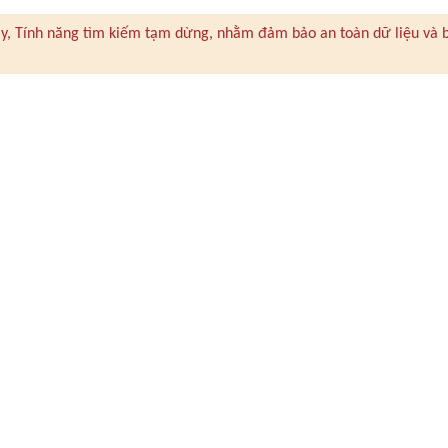
 này, Tính năng tìm kiếm tạm dừng, nhằm đảm bảo an toàn dữ liệu và 