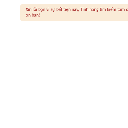
Xin lỗi bạn vì sự bất tiện này, Tính năng tìm kiếm tạ
ơn bạn!