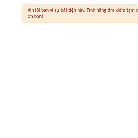
Xin lỗi bạn vì sự bất tiện này, Tính năng tìm kiếm tạ
ơn bạn!