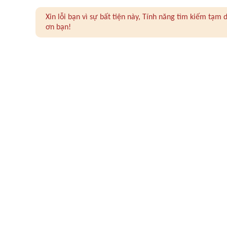
Xin lỗi bạn vì sự bất tiện này, Tính năng tìm kiếm tạ
ơn bạn!