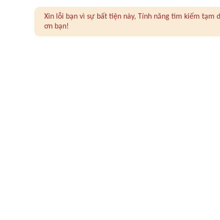
Xin lỗi bạn vì sự bất tiện này, Tính năng tìm kiếm tạ
ơn bạn!