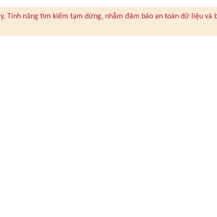
 này, Tính năng tìm kiếm tạm dừng, nhằm đảm bảo an toàn dữ liệu và 