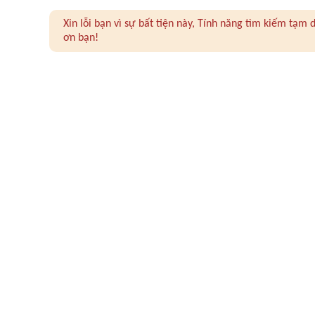
Xin lỗi bạn vì sự bất tiện này, Tính năng tìm kiếm tạ
ơn bạn!