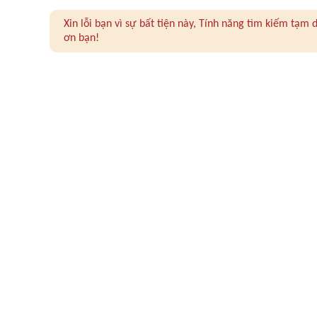
Xin lỗi bạn vì sự bất tiện này, Tính năng tìm kiếm tạ
ơn bạn!