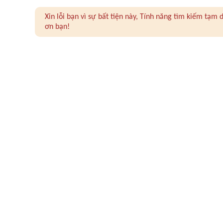
Xin lỗi bạn vì sự bất tiện này, Tính năng tìm kiếm tạ
ơn bạn!