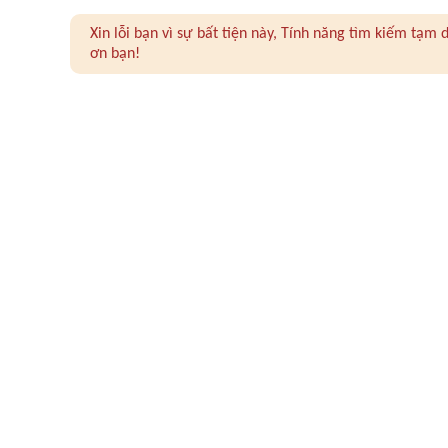
Xin lỗi bạn vì sự bất tiện này, Tính năng tìm kiếm tạ
ơn bạn!