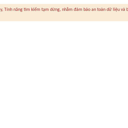
 này, Tính năng tìm kiếm tạm dừng, nhằm đảm bảo an toàn dữ liệu và 