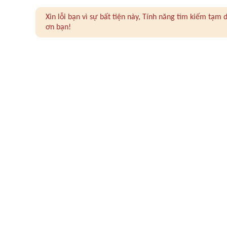
Xin lỗi bạn vì sự bất tiện này, Tính năng tìm kiếm tạ
ơn bạn!